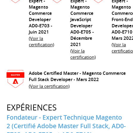
Expert -
Expert -
Expert -
Magento
Magento
Magento
Commerce
Commerce
Commerc
Developer
JavaScript
Front-End
AD0-E703
-
Developer
Develope
Juin 2021
AD0-E705
-
AD0-E71
Décembre
Mars 202
(Voir la
2021
certification)
(Voir la
(Voir la
certificati
certification)
Adobe Certified Master - Magento Commerce
Full Stack Developer
- Mars 2022
(Voir la certification)
EXPÉRIENCES
Fondateur - Expert Technique Magento
2 (Certifié Adobe Master Full Stack, AD0-