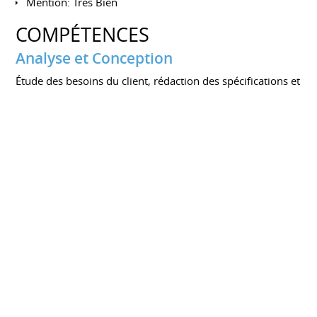
Mention: Très Bien
COMPÉTENCES
Analyse et Conception
Étude des besoins du client, rédaction des spécifications et
des cahiers des charges
CMS
Magento, Drupal, Prestashop, Wordpress
Programmation
PHP, JavaScript, Java
Framework
Symfony, Zend, Knockout js / React
SGBD
MySQL, Oracle Database, MongoDB